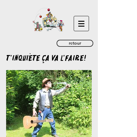
retour
T'inquiète ça va l'faire!