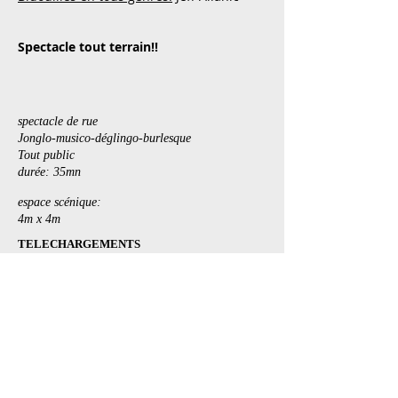
Spectacle tout terrain!!
spectacle de rue
Jonglo-musico-déglingo-burlesque
Tout public
durée: 35mn
espace scénique:
4m x 4m
TELECHARGEMENTS
Dossier PDF
Fiche Technique
Liste des musiques
Schéma implantation
Photos H.D.
à télécharger
Affiche PDF