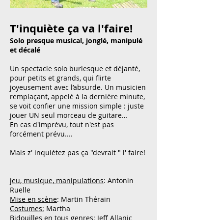
T'inquiète ça va l'faire!
Solo presque musical, jonglé, manipulé
et décalé
Un spectacle solo burlesque et déjanté,
pour petits et grands, qui flirte
joyeusement avec l’absurde. Un musicien
remplaçant, appelé à la dernière minute,
se voit confier une mission simple : juste
jouer UN seul morceau de guitare…
En cas d'imprévu, tout n'est pas
forcément prévu....
Mais z' inquiétez pas ça "devrait " l' faire!
j
eu, musique, manipulations
: Antonin
Ruelle
Mise en scène
: Martin Thérain
Costumes:
Martha
Bidouilles en tous genres:
Jeff Allanic